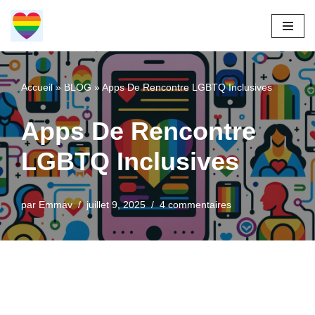
Aller
au
contenu
Accueil
»
BLOG
»
Apps De Rencontre LGBTQ Inclusives
Apps De Rencontre
LGBTQ Inclusives
par
Emmav
juillet 9, 2025
4 commentaires