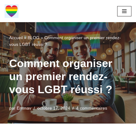
Aller
au
contenu
Accueil
»
BLOG
»
Comment organiser un premier rendez-
vous LGBT réussi ?
Comment organiser
un premier rendez-
vous LGBT réussi ?
par
Emmav
octobre 17, 2024
4 commentaires