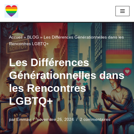
Aller
au
contenu
Accueil
»
BLOG
»
Les Différences Générationnelles dans les
Rencontres LGBTQ+
Les Différences
Générationnelles dans
les Rencontres
LGBTQ+
par
Emmav
novembre 26, 2024
2 commentaires