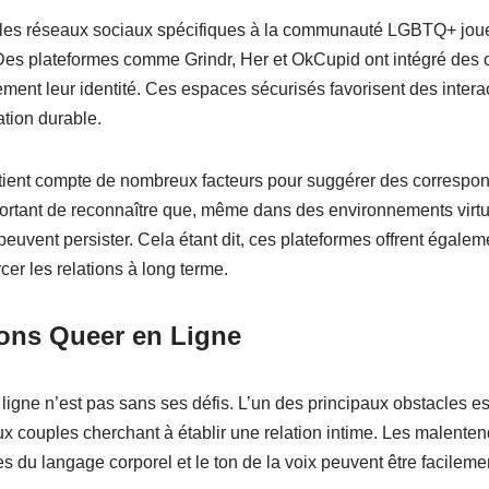
t les réseaux sociaux spécifiques à la communauté LGBTQ+ joue
Des plateformes comme Grindr, Her et OkCupid ont intégré des o
ement leur identité. Ces espaces sécurisés favorisent des intera
ation durable.
tient compte de nombreux facteurs pour suggérer des correspond
 important de reconnaître que, même dans des environnements vir
 peuvent persister. Cela étant dit, ces plateformes offrent égale
er les relations à long terme.
ions Queer en Ligne
 ligne n’est pas sans ses défis. L’un des principaux obstacles e
aux couples cherchant à établir une relation intime. Les malent
s du langage corporel et le ton de la voix peuvent être facilem