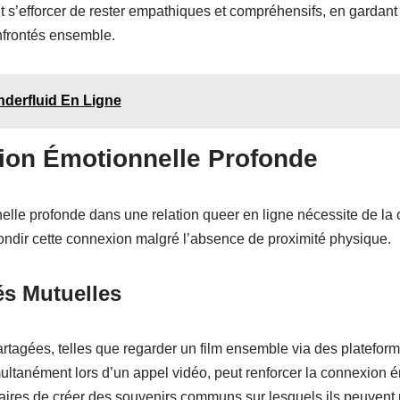
 s’efforcer de rester empathiques et compréhensifs, en gardant to
nfrontés ensemble.
derfluid En Ligne
ion Émotionnelle Profonde
lle profonde dans une relation queer en ligne nécessite de la c
ndir cette connexion malgré l’absence de proximité physique.
és Mutuelles
artagées, telles que regarder un film ensemble via des platefor
ltanément lors d’un appel vidéo, peut renforcer la connexion é
ires de créer des souvenirs communs sur lesquels ils peuvent rev