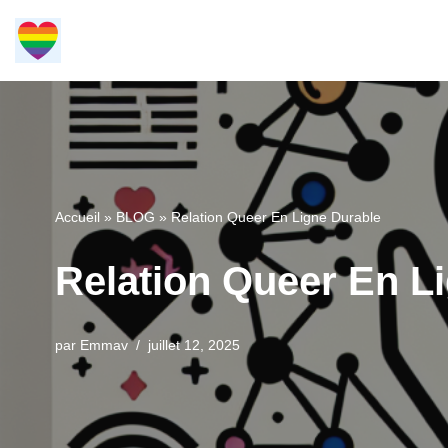
Aller
au
contenu
Accueil
»
BLOG
»
Relation Queer En Ligne Durable
Relation Queer En L
par
Emmav
juillet 12, 2025