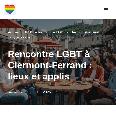
Aller
au
contenu
Accueil
»
BLOG
»
Rencontre LGBT à Clermont-Ferrand :
lieux et applis
Rencontre LGBT à
Clermont-Ferrand :
lieux et applis
par
adrian
juin 13, 2026