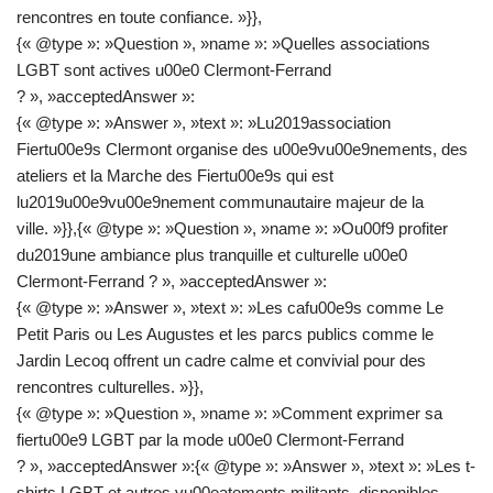
rencontres en toute confiance. »}},
{« @type »: »Question », »name »: »Quelles associations
LGBT sont actives u00e0 Clermont-Ferrand
? », »acceptedAnswer »:
{« @type »: »Answer », »text »: »Lu2019association
Fiertu00e9s Clermont organise des u00e9vu00e9nements, des
ateliers et la Marche des Fiertu00e9s qui est
lu2019u00e9vu00e9nement communautaire majeur de la
ville. »}},{« @type »: »Question », »name »: »Ou00f9 profiter
du2019une ambiance plus tranquille et culturelle u00e0
Clermont-Ferrand ? », »acceptedAnswer »:
{« @type »: »Answer », »text »: »Les cafu00e9s comme Le
Petit Paris ou Les Augustes et les parcs publics comme le
Jardin Lecoq offrent un cadre calme et convivial pour des
rencontres culturelles. »}},
{« @type »: »Question », »name »: »Comment exprimer sa
fiertu00e9 LGBT par la mode u00e0 Clermont-Ferrand
? », »acceptedAnswer »:{« @type »: »Answer », »text »: »Les t-
shirts LGBT et autres vu00eatements militants, disponibles