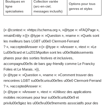
Boutiques en
Collection variée
Options pour tous
ligne
(arc-en-ciel,
genres et styles
spécialisées
messages inclusifs)
{« @context »: »https://schema.org », »@type »: »FAQPage »,
»mainEntity »:[{« @type »: »Question », »name »: »Quels sont
les meilleurs bars LGBT u00e0 Clermont-Ferrand
? », »acceptedAnswer »:{« @type »: »Answer », »text »: »Le
Lu00e9zard et Lu2019Apollon sont les u00e9tablissements
phares pour des sorties festives et inclusives,
accompagnu00e9s de bars gay-friendly comme Le Francky
Folies et Le Marais. »}},
{« @type »: »Question », »name »: »Comment trouver des
rencontres LGBT su00e9curisu00e9es u00e0 Clermont-Ferrand
? », »acceptedAnswer »:
{« @type »: »Answer », »text »: »Utilisez des applications
mobiles reconnues pour leur su00e9curitu00e9 et
privilu00e9giez les u00e9vu00e9nements associatifs pour des