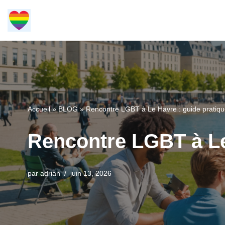
Aller
au
contenu
Accueil
»
BLOG
»
Rencontre LGBT à Le Havre : guide pratiq
Rencontre LGBT à Le
par
adrian
juin 13, 2026