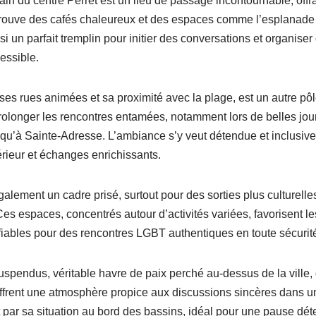
 du centre Perret est un lieu de passage incontournable, offra
 trouve des cafés chaleureux et des espaces comme l’esplanade
insi un parfait tremplin pour initier des conversations et organis
essible.
ses rues animées et sa proximité avec la plage, est un autre pôle
 prolonger les rencontres entamées, notamment lors de belles jo
qu’à Sainte-Adresse. L’ambiance s’y veut détendue et inclusive,
érieur et échanges enrichissants.
lement un cadre prisé, surtout pour des sorties plus culturell
Ces espaces, concentrés autour d’activités variées, favorisent l
fiables pour des rencontres LGBT authentiques en toute sécurit
uspendus, véritable havre de paix perché au-dessus de la ville, 
 offrent une atmosphère propice aux discussions sincères dans u
uit par sa situation au bord des bassins, idéal pour une pause d