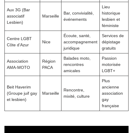
Lieu
Aux 3G (Bar
Bar, convivialité,
historique
associatif
Marseille
événements
lesbien et
Lesbien)
féministe
Écoute, santé,
Services de
Centre LGBT
Nice
accompagnement
dépistage
Côte d’Azur
juridique
gratuits
Balades moto,
Passion
Association
Région
rencontres
motorisée
AMA-MOTO
PACA
amicales
LGBT+
Plus
Beit Haverim
ancienne
Rencontre,
(Groupe juif gay
Marseille
association
mixité, culture
et lesbien)
gay
française