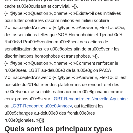
cadre su00e9curisant et convivial. »}},
{« @type »: »Question », »name »: »Existe-t-il des initiatives
pour lutter contre les discriminations en milieu scolaire
? », »acceptedAnswer »:{« @type »: »Answer », »text »: »Oui,
des associations telles que SOS Homophobie et Tjenbu00e9
Ru00e8d Pru00e9vention mu00e8nent des actions de
sensibilisation dans les u00e9coles afin de pru00e9venir les
discriminations homophobes et transphobes. »}},
{« @type »: »Question », »name »: »Comment renforcer le
ru00e9seau LGBT au-delu00e0 de la ru00e9gion PACA
? », »acceptedAnswer »:{« @type »: »Answer », »text »: »Il est
possible du2019utiliser des plateformes de rencontre et des
ru00e9seaux associatifs nationaux ou ru00e9gionaux comme
ceux proposu00e9s sur
LGBT-Rencontre en Nouvelle-Aquitaine
ou
LGBT-Rencontre u00e0 Annecy
, qui facilitent les
u00e9changes au-delu00e0 des frontiu00e8res
ru00e9gionales. »}}]}
Quels sont les principaux types