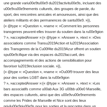
une grande variu00e9tu00e9 du2019activitu00e9s, incluant des
u00e9vu00e9nements culturels, des groupes de parole, du
sport, des rencontres amicales et amoureuses, ainsi que des
ateliers militants et des permanences de santu00e9. »}},
{« @type »: »Question », »name »: »Comment les personnes
transgenres peuvent-elles trouver du soutien dans la ru00e9gion
? », »acceptedAnswer »:{« @type »: »Answer », »text »: »Des
associations comme Transu2019Action et lu2019Association
des Transgenres de la Cu00f4te du2019Azur offrent un soutien
spu00e9cifique via des espaces du2019accueil, des
accompagnements et des actions de sensibilisation pour
favoriser lu2019inclusion sociale. »}},
{« @type »: »Question », »name »: »Ou00f9 trouver des lieux
pour des sorties LGBT dans la ru00e9gion
? », »acceptedAnswer »:{« @type »: »Answer », »text »: »Les
bars associatifs comme u00ab Aux 3G u00bb u00e0 Marseille,
des espaces culturels, ainsi que des u00e9vu00e9nements
comme les Prides de Marseille et Nice sont des lieux
privilu00e9giu00e9s pour les sorties et la rencontre dans un