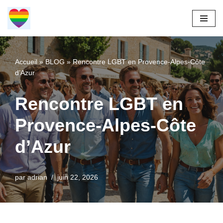
Aller
au
contenu
Accueil
»
BLOG
»
Rencontre LGBT en Provence-Alpes-Côte
d’Azur
Rencontre LGBT en
Provence-Alpes-Côte
d’Azur
par
adrian
juin 22, 2026