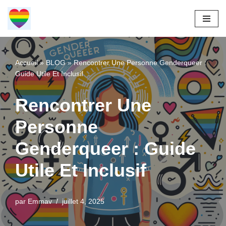
Aller
au
contenu
Accueil
»
BLOG
»
Rencontrer Une Personne Genderqueer :
Guide Utile Et Inclusif
Rencontrer Une
Personne
Genderqueer : Guide
Utile Et Inclusif
par
Emmav
juillet 4, 2025