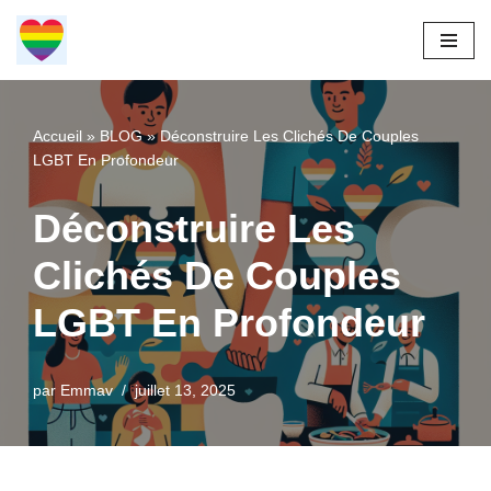
Aller
au
contenu
Accueil
»
BLOG
»
Déconstruire Les Clichés De Couples
LGBT En Profondeur
Déconstruire Les
Clichés De Couples
LGBT En Profondeur
par
Emmav
juillet 13, 2025