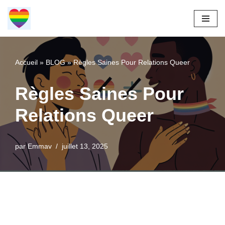
Aller
au
contenu
Accueil
»
BLOG
»
Règles Saines Pour Relations Queer
Règles Saines Pour
Relations Queer
par
Emmav
juillet 13, 2025