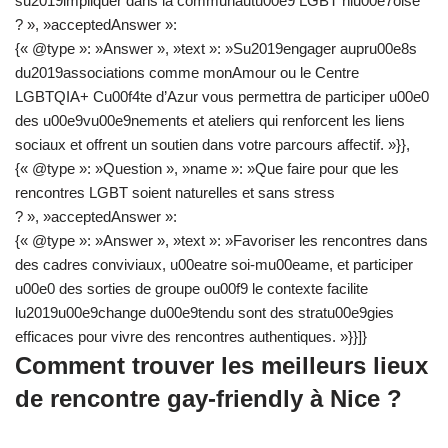
su2019impliquer dans la communautu00e9 LGBT niu00e7oise
? », »acceptedAnswer »:
{« @type »: »Answer », »text »: »Su2019engager aupru00e8s
du2019associations comme monAmour ou le Centre
LGBTQIA+ Cu00f4te d’Azur vous permettra de participer u00e0
des u00e9vu00e9nements et ateliers qui renforcent les liens
sociaux et offrent un soutien dans votre parcours affectif. »}},
{« @type »: »Question », »name »: »Que faire pour que les
rencontres LGBT soient naturelles et sans stress
? », »acceptedAnswer »:
{« @type »: »Answer », »text »: »Favoriser les rencontres dans
des cadres conviviaux, u00eatre soi-mu00eame, et participer
u00e0 des sorties de groupe ou00f9 le contexte facilite
lu2019u00e9change du00e9tendu sont des stratu00e9gies
efficaces pour vivre des rencontres authentiques. »}}]}
Comment trouver les meilleurs lieux
de rencontre gay-friendly à Nice ?