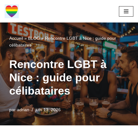
Aller
au
contenu
Accueil
»
BLOG
»
Rencontre LGBT à Nice : guide pour
célibataires
Rencontre LGBT à
Nice : guide pour
célibataires
par
adrian
juin 13, 2026