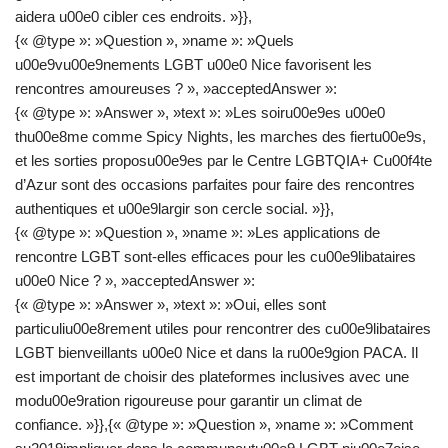
aidera u00e0 cibler ces endroits. »}},
{« @type »: »Question », »name »: »Quels
u00e9vu00e9nements LGBT u00e0 Nice favorisent les
rencontres amoureuses ? », »acceptedAnswer »:
{« @type »: »Answer », »text »: »Les soiru00e9es u00e0
thu00e8me comme Spicy Nights, les marches des fiertu00e9s,
et les sorties proposu00e9es par le Centre LGBTQIA+ Cu00f4te
d’Azur sont des occasions parfaites pour faire des rencontres
authentiques et u00e9largir son cercle social. »}},
{« @type »: »Question », »name »: »Les applications de
rencontre LGBT sont-elles efficaces pour les cu00e9libataires
u00e0 Nice ? », »acceptedAnswer »:
{« @type »: »Answer », »text »: »Oui, elles sont
particuliu00e8rement utiles pour rencontrer des cu00e9libataires
LGBT bienveillants u00e0 Nice et dans la ru00e9gion PACA. Il
est important de choisir des plateformes inclusives avec une
modu00e9ration rigoureuse pour garantir un climat de
confiance. »}},{« @type »: »Question », »name »: »Comment