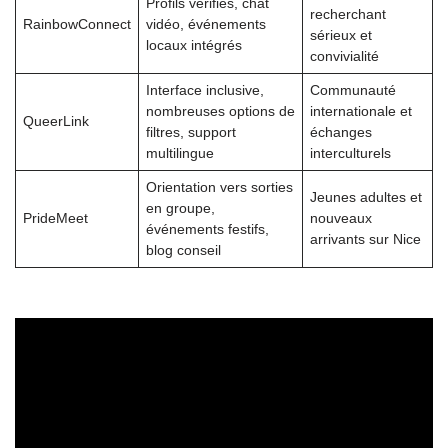
Profils vérifiés, chat
recherchant
RainbowConnect
vidéo, événements
sérieux et
locaux intégrés
convivialité
Interface inclusive,
Communauté
nombreuses options de
internationale et
QueerLink
filtres, support
échanges
multilingue
interculturels
Orientation vers sorties
Jeunes adultes et
en groupe,
PrideMeet
nouveaux
événements festifs,
arrivants sur Nice
blog conseil